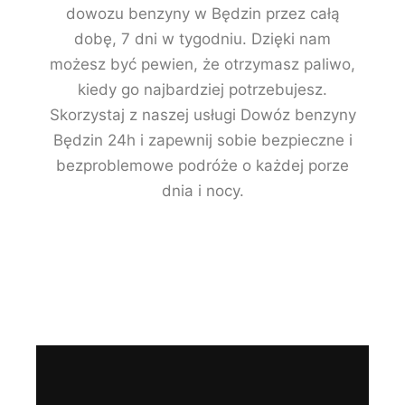
dowozu benzyny w Będzin przez całą
dobę, 7 dni w tygodniu. Dzięki nam
możesz być pewien, że otrzymasz paliwo,
kiedy go najbardziej potrzebujesz.
Skorzystaj z naszej usługi Dowóz benzyny
Będzin 24h i zapewnij sobie bezpieczne i
bezproblemowe podróże o każdej porze
dnia i nocy.