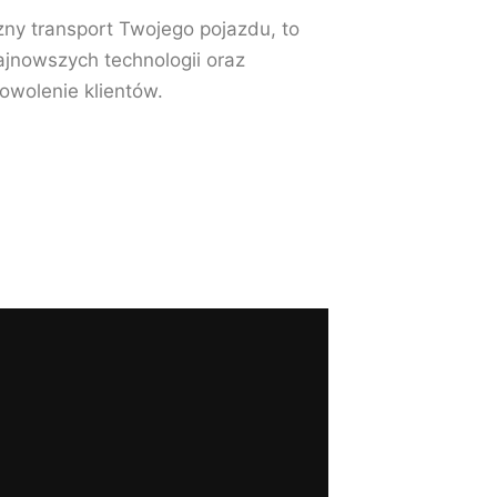
czny transport Twojego pojazdu, to
jnowszych technologii oraz
owolenie klientów.