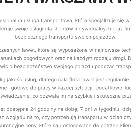
esjonalna usługa transportowa, która specjalizuje się 
eruje swoje usługi dla klientów indywidualnych oraz fir
bezpiecznego transportu swoich pojazdów.
oczesnych lawet, które są wyposażone w najnowsze tech
runkach pogodowych oraz na każdym rodzaju drogi. Dzi
wić o bezpieczeństwo swojego pojazdu podczas transp
ką jakość usług, dlatego cała flota lawet jest regularni
wne i gotowe do pracy w każdej sytuacji. Dodatkowo, k
doświadczenie, co pozwala im na szybkie i skuteczne pr
t dostępna 24 godziny na dobę, 7 dni w tygodniu, dzię
 względu na to, czy potrzebują transportu w dzień czy 
urencyjne ceny, które są dostosowane do potrzeb klie