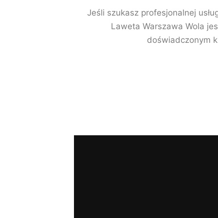
Jeśli szukasz profesjonalnej usłu
Laweta Warszawa Wola jest
doświadczonym kie