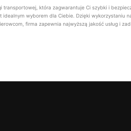
gi transportowej, która zagwarantuje Ci szybki i bezpie
 idealnym wyborem dla Ciebie. Dzięki wykorzystaniu na
rowcom, firma zapewnia najwyższą jakość usług i zad