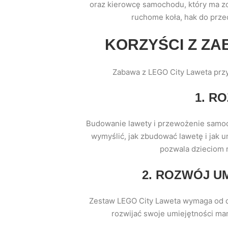
oraz kierowcę samochodu, który ma zo
ruchome koła, hak do prze
KORZYŚCI Z ZA
Zabawa z LEGO City Laweta przyn
1. R
Budowanie lawety i przewożenie samoc
wymyślić, jak zbudować lawetę i jak u
pozwala dzieciom 
2. ROZWÓJ U
Zestaw LEGO City Laweta wymaga od d
rozwijać swoje umiejętności ma