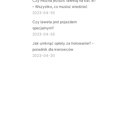
Czy można jeździć lawetą na kat. B?
– Wszystko, co musisz wiedzieć
2023-04-30
Czy laweta jest pojazdem
specjalnym?
2023-04-30
Jak uniknąć opłaty za holowanie? –
poradnik dla kierowców
2023-04-30