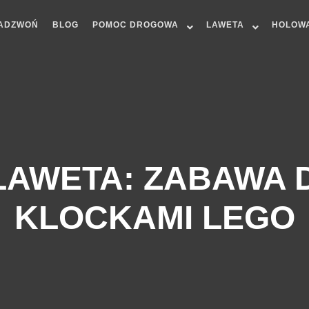
ADZWOŃ
BLOG
POMOC DROGOWA
LAWETA
HOLOW
LAWETA: ZABAWA D
KLOCKAMI LEGO