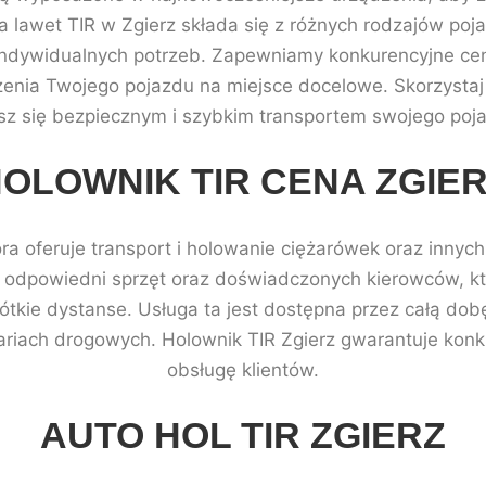
a lawet TIR w Zgierz składa się z różnych rodzajów p
ndywidualnych potrzeb. Zapewniamy konkurencyjne ceny
ia Twojego pojazdu na miejsce docelowe. Skorzystaj z
esz się bezpiecznym i szybkim transportem swojego poj
OLOWNIK TIR CENA ZGIE
óra oferuje transport i holowanie ciężarówek oraz inny
da odpowiedni sprzęt oraz doświadczonych kierowców, k
rótkie dystanse. Usługa ta jest dostępna przez całą do
riach drogowych. Holownik TIR Zgierz gwarantuje konk
obsługę klientów.
AUTO HOL TIR ZGIERZ