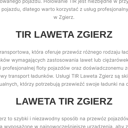
lowanego pojazdu. Holowanie TIR jest niezbędne w prz
 pojazdu, dlatego warto korzystać z usług profesjonaln
w Zgierz.
TIR LAWETA ZGIERZ
transportowa, która oferuje przewóz różnego rodzaju ł
unków wymagających zastosowania lawet lub ciężarówek 
ięki profesjonalnej floty pojazdów oraz doświadczonemu 
wy transport ładunków. Usługi TIR Laweta Zgierz są ski
ualnych, którzy potrzebują przewieźć swoje ładunki na d
LAWETA TIR ZGIERZ
erz to szybki i niezawodny sposób na przewóz pojazdó
ą wyposażone w najnowocześniejsze urządzenia, aby z