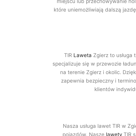
miejscu lub przechowywanie ho
które uniemożliwiają dalszą jazdę
TIR
Laweta
Zgierz to usługa 
specjalizuje się w przewozie ład
na terenie Zgierz i okolic. Dz
zapewnia bezpieczny i termino
klientów indywid
Nasza usługa lawet TIR w Zgi
pojazdów. Nasze
lawety
TIR s