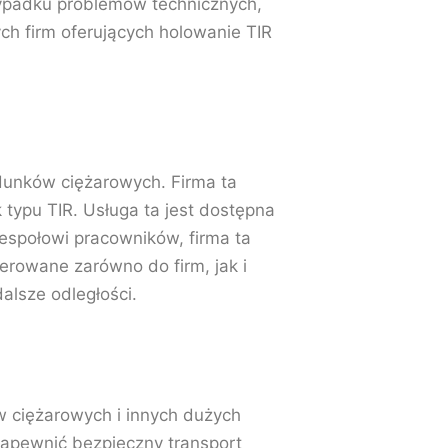
ypadku problemów technicznych,
ych firm oferujących holowanie TIR
adunków ciężarowych. Firma ta
typu TIR. Usługa ta jest dostępna
zespołowi pracowników, firma ta
erowane zarówno do firm, jak i
alsze odległości.
w ciężarowych i innych dużych
apewnić bezpieczny transport