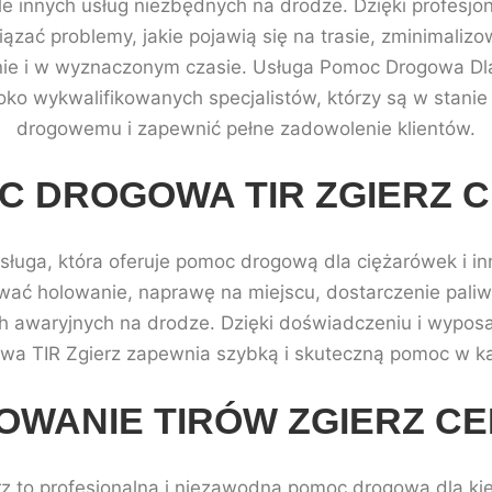
iele innych usług niezbędnych na drodze. Dzięki profesj
ązać problemy, jakie pojawią się na trasie, zminimalizo
nie i w wyznaczonym czasie. Usługa Pomoc Drogowa Dla 
ko wykwalifikowanych specjalistów, którzy są w stan
drogowemu i zapewnić pełne zadowolenie klientów.
C DROGOWA TIR ZGIERZ C
ługa, która oferuje pomoc drogową dla ciężarówek i i
ać holowanie, naprawę na miejscu, dostarczenie paliwa
awaryjnych na drodze. Dzięki doświadczeniu i wyposaż
a TIR Zgierz zapewnia szybką i skuteczną pomoc w każ
OWANIE TIRÓW ZGIERZ CE
rz to profesjonalna i niezawodna pomoc drogowa dla kie