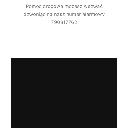
Pomoc drogową możesz wezwać
dzwoniąc na nasz numer alarmowy
790817762