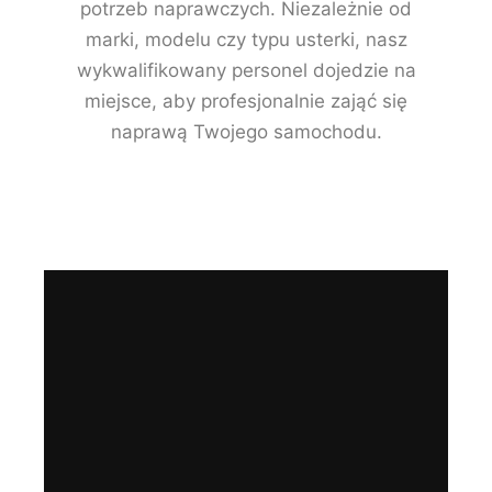
potrzeb naprawczych. Niezależnie od
marki, modelu czy typu usterki, nasz
wykwalifikowany personel dojedzie na
miejsce, aby profesjonalnie zająć się
naprawą Twojego samochodu.