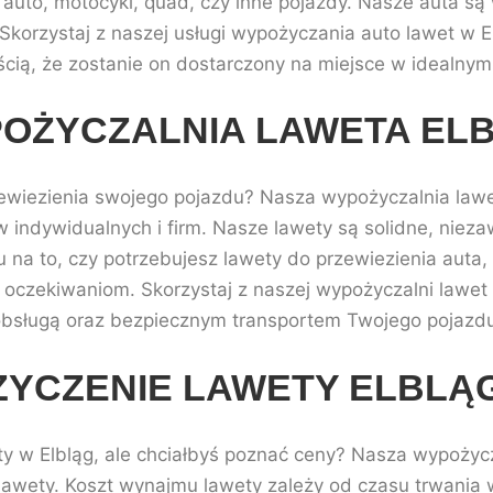
auto, motocykl, quad, czy inne pojazdy. Nasze auta s
 Skorzystaj z naszej usługi wypożyczania auto lawet w E
cią, że zostanie on dostarczony na miejsce w idealnym 
OŻYCZALNIA LAWETA EL
zewiezienia swojego pojazdu? Nasza wypożyczalnia lawe
w indywidualnych i firm. Nasze lawety są solidne, nie
na to, czy potrzebujesz lawety do przewiezienia auta,
oczekiwaniom. Skorzystaj z naszej wypożyczalni lawet w 
bsługą oraz bezpiecznym transportem Twojego pojazd
YCZENIE LAWETY ELBLĄ
ty w Elbląg, ale chciałbyś poznać ceny? Nasza wypożycz
awety. Koszt wynajmu lawety zależy od czasu trwania 