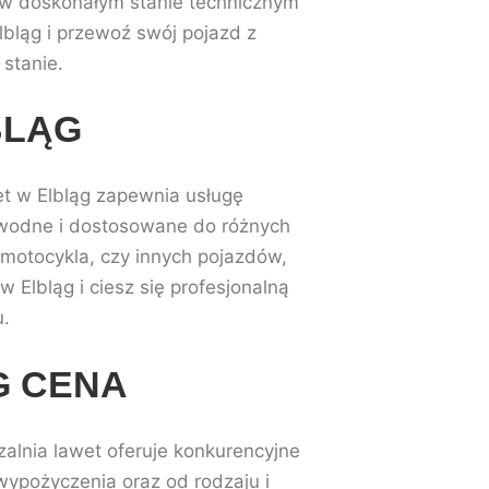
ą w doskonałym stanie technicznym
lbląg i przewoź swój pojazd z
stanie.
BLĄG
t w Elbląg zapewnia usługę
zawodne i dostosowane do różnych
 motocykla, czy innych pojazdów,
Elbląg i ciesz się profesjonalną
u.
G CENA
alnia lawet oferuje konkurencyjne
wypożyczenia oraz od rodzaju i