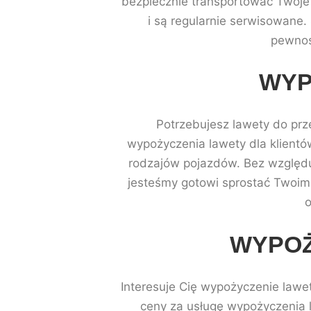
bezpiecznie transportować Twoje 
i są regularnie serwisowane.
pewnoś
WYP
Potrzebujesz lawety do pr
wypożyczenia lawety dla klientó
rodzajów pojazdów. Bez względu 
jesteśmy gotowi sprostać Twoim 
o
WYPOŻ
Interesuje Cię wypożyczenie lawe
ceny za usługę wypożyczenia l