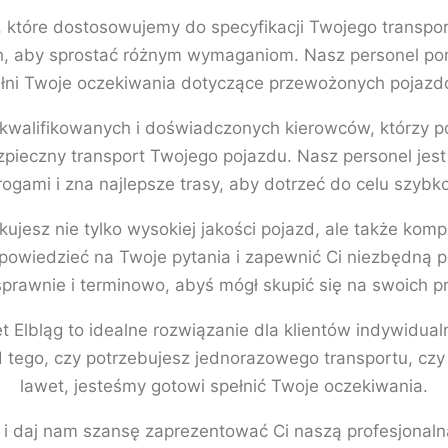
 które dostosowujemy do specyfikacji Twojego transpor
ch, aby sprostać różnym wymaganiom. Nasz personel p
pełni Twoje oczekiwania dotyczące przewożonych pojazd
walifikowanych i doświadczonych kierowców, którzy pos
ezpieczny transport Twojego pojazdu. Nasz personel jes
rogami i zna najlepsze trasy, aby dotrzeć do celu szybko
ujesz nie tylko wysokiej jakości pojazd, ale także ko
powiedzieć na Twoje pytania i zapewnić Ci niezbędną p
prawnie i terminowo, abyś mógł skupić się na swoich pr
 Elbląg to idealne rozwiązanie dla klientów indywidual
tego, czy potrzebujesz jednorazowego transportu, czy
lawet, jesteśmy gotowi spełnić Twoje oczekiwania.
iś i daj nam szansę zaprezentować Ci naszą profesjonal