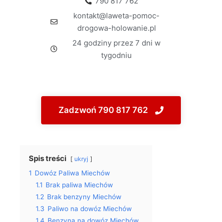
790 817 762
kontakt@laweta-pomoc-
drogowa-holowanie.pl
24 godziny przez 7 dni w
tygodniu
Zadzwoń 790 817 762
Spis treści
ukryj
1
Dowóz Paliwa Miechów
1.1
Brak paliwa Miechów
1.2
Brak benzyny Miechów
1.3
Paliwo na dowóz Miechów
1.4
Benzyna na dowóz Miechów