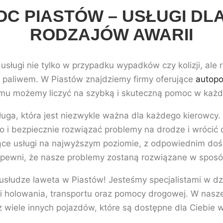
C PIASTÓW – USŁUGI DL
RODZAJÓW AWARII
sługi nie tylko w przypadku wypadków czy kolizji, ale r
 paliwem. W Piastów znajdziemy firmy oferujące
autop
emu możemy liczyć na szybką i skuteczną pomoc w każdej
a, która jest niezwykle ważna dla każdego kierowcy. D
i bezpiecznie rozwiązać problemy na drodze i wrócić 
ujące usługi na najwyższym poziomie, z odpowiednim doś
ewni, że nasze problemy zostaną rozwiązane w sposób 
 usłudze laweta w Piastów! Jesteśmy specjalistami w d
olowania, transportu oraz pomocy drogowej. W naszej 
 wiele innych pojazdów, które są dostępne dla Ciebie 