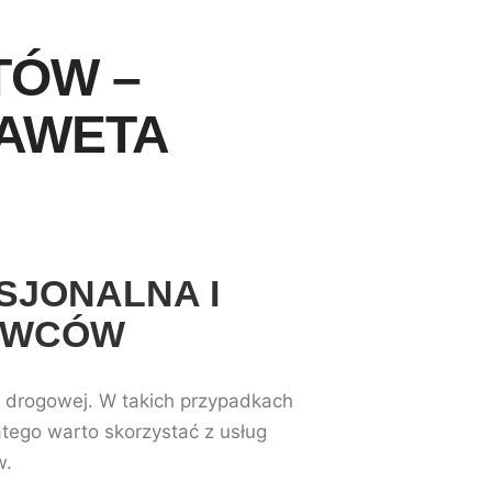
TÓW –
LAWETA
SJONALNA I
ROWCÓW
y drogowej. W takich przypadkach
atego warto skorzystać z usług
w.