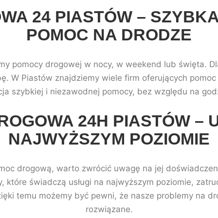
A 24 PIASTÓW – SZYBKA
POMOC NA DRODZE
emy pomocy drogowej w nocy, w weekend lub święta. Dla
bę. W Piastów znajdziemy wiele firm oferujących pomo
ja szybkiej i niezawodnej pomocy, bez względu na godz
ROGOWA 24H PIASTÓW – U
NAJWYŻSZYM POZIOMIE
omoc drogową, warto zwrócić uwagę na jej doświadczeni
my, które świadczą usługi na najwyższym poziomie, zatr
zięki temu możemy być pewni, że nasze problemy na dro
rozwiązane.