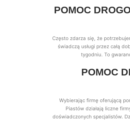
POMOC DROGOW
Często zdarza się, że potrzebuj
świadczą usługi przez całą do
tygodniu. To gwaranc
POMOC D
Wybierając firmę oferującą p
Piastów działają liczne fir
doświadczonych specjalistów. D